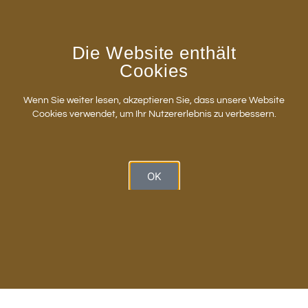
Die Website enthält
Cookies
Csíkszentmihályi Mihály és Szőcs Géza (A kép
Wenn Sie weiter lesen, akzeptieren Sie, dass unsere Website
illusztráció)
Cookies verwendet, um Ihr Nutzererlebnis zu verbessern.
OK