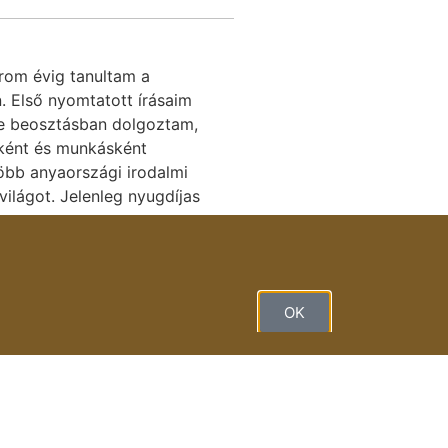
rom évig tanultam a
 Első nyomtatott írásaim
le beosztásban dolgoztam,
óként és munkásként
több anyaországi irodalmi
világot. Jelenleg nyugdíjas
OK