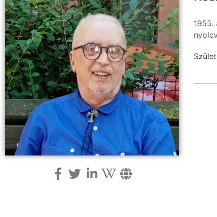
1955. 
nyolc
Szület