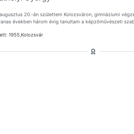
augusztus 20.-án születtem Kolozsváron, gimnáziumi végze
vanas években három évig tanultam a képzőművészeti szab
ett: 1955,
ㅤKolozsvár