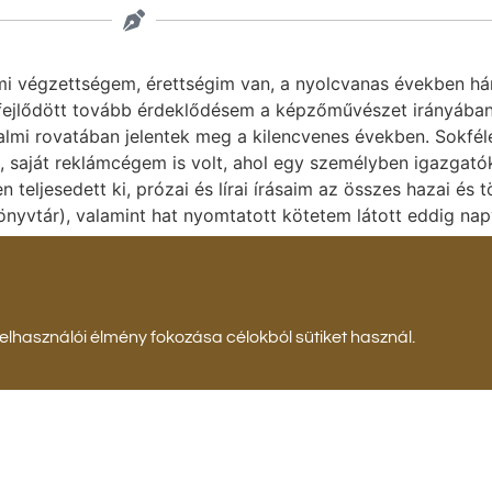
mi végzettségem, érettségim van, a nyolcvanas években há
ejlődött tovább érdeklődésem a képzőművészet irányában.
dalmi rovatában jelentek meg a kilencvenes években. Sokfé
ál, saját reklámcégem is volt, ahol egy személyben igazgat
teljesedett ki, prózai és lírai írásaim az összes hazai és 
önyvtár), valamint hat nyomtatott kötetem látott eddig nap
lhasználói élmény fokozása célokból sütiket használ.
Összes tag