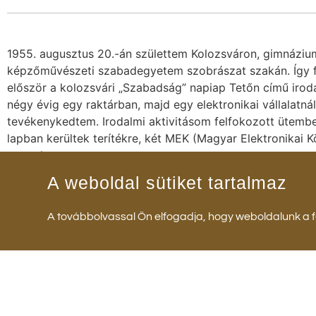
1955. augusztus 20.-án születtem Kolozsváron, gimnáziu
képzőművészeti szabadegyetem szobrászat szakán. Így f
először a kolozsvári „Szabadság” napiap Tetőn című iro
négy évig egy raktárban, majd egy elektronikai vállalatn
tevékenykedtem. Irodalmi aktivitásom felfokozott ütemben 
lapban kerültek terítékre, két MEK (Magyar Elektronikai K
vagyok.
A weboldal sütiket tartalmaz
A továbbolvassal Ön elfogadja, hogy weboldalunk a fe