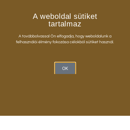
A rendezvényt fogadás és kedvezményes
A weboldal sütiket
könyvvásárlási lehetőség kíséri.
tartalmaz
A továbbolvassal Ön elfogadja, hogy weboldalunk a
felhasználói élmény fokozása célokból sütiket használ.
OK
CíM
Székhely és i
roda:
1062 Budapest, Bajza u. 18. II. em.