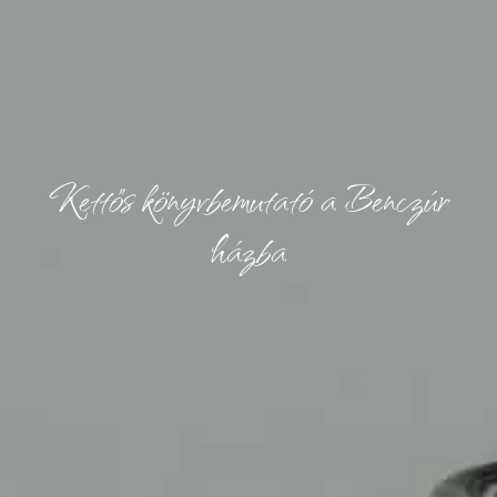
Kettős könyvbemutató a Benczúr
házba