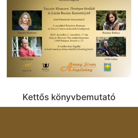
Kettős könyvbemutató
A Magyar írószövetség, az Orpheusz Kiadó és az
Arany János Alapítvány szeretettel meghívja Tallián
Mariann
Törvényen kívüliek
és Lázár Balázs
Karanté(y)ek
című köteteinek bemutatójára!