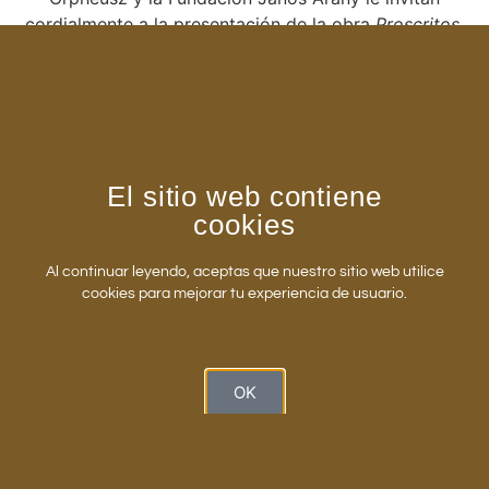
cordialmente a la presentación de la obra
Proscritos
,
de Mariann Tallián, y de
Karanté(y)ek
, de Balázs
Lázár.
El acto irá acompañado de una recepción y una
venta de libros con descuento.
El sitio web contiene
cookies
Al continuar leyendo, aceptas que nuestro sitio web utilice
cookies para mejorar tu experiencia de usuario.
OK
DIRECCIÓN