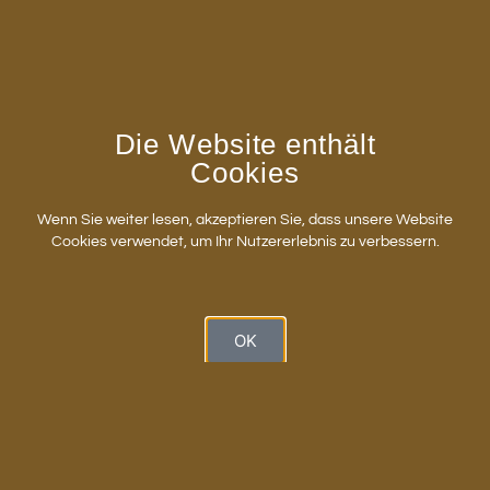
Geächtet
und Balázs Lázárs
Karanté(y)ek
!
Die Veranstaltung wird von einem Empfang und
einem vergünstigten Buchverkauf begleitet.
Die Website enthält
Cookies
Wenn Sie weiter lesen, akzeptieren Sie, dass unsere Website
Cookies verwendet, um Ihr Nutzererlebnis zu verbessern.
OK
Anschrift
Ort des Wohnsitzes: