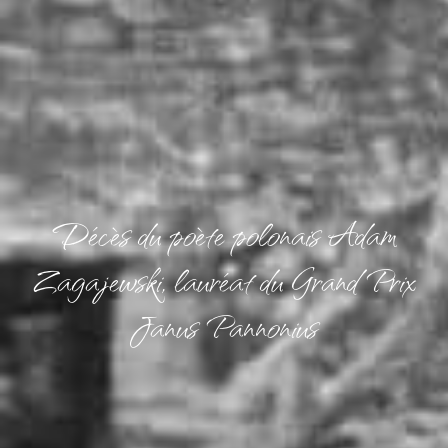
Décès du poète polonais Adam
Zagajewski, lauréat du Grand Prix
Janus Pannonius